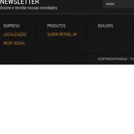
NEWSLETTER
Assine e recebe nossas novidades
EMPRESA
PRODUTOS
DEALERS
LOCALIZAÇÃO
SUPER PETREL XP
RESP. SOCIAL
COPYRIGHT®2014 - T